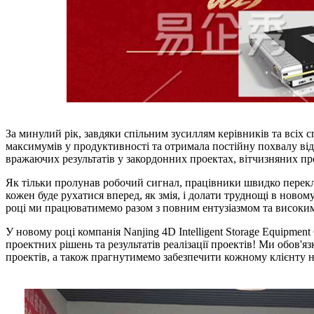
За минулий рік, завдяки спільним зусиллям керівників та всіх сп
максимумів у продуктивності та отримала постійну похвалу від к
вражаючих результатів у закордонних проектах, вітчизняних пр
Як тільки пролунав робочий сигнал, працівники швидко перек
кожен буде рухатися вперед, як змія, і долати труднощі в новому
році ми працюватимемо разом з повним ентузіазмом та високим
У новому році компанія Nanjing 4D Intelligent Storage Equipme
проектних рішень та результатів реалізації проектів! Ми обов'
проектів, а також прагнутимемо забезпечити кожному клієнту н