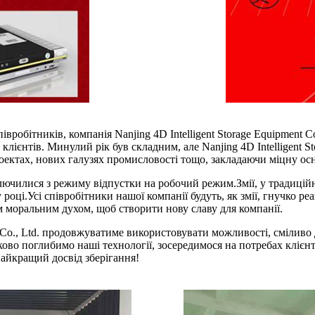
івробітників, компанія Nanjing 4D Intelligent Storage Equipment C
лієнтів. Минулий рік був складним, але Nanjing 4D Intelligent St
оектах, нових галузях промисловості тощо, закладаючи міцну ос
лючилися з режиму відпустки на робочий режим.
Змії, у традицій
 році.
Усі співробітники нашої компанії будуть, як змії, гнучко 
 моральним духом, щоб створити нову славу для компанії.
nt Co., Ltd. продовжуватиме використовувати можливості, смілив
язково поглибимо наші технології, зосередимося на потребах клі
айкращий досвід зберігання!