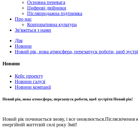
Основна перевага
Цифрові двійники
Післяпродажна підтримка
Про нас
Корпоративна культура
Зв'яжіться з нами
Дім
Новини
Новий рік, нова атмосфера, перезапуск роботи, щоб зустр
Новини
Кейс проекту
Новини галузі
Новини компанії
Новий рік, нова атмосфера, перезапуск роботи, щоб зустріти Новий рік!
Новий рік починається знову, і все оновлюється.
Післясвічення 
енергійній життєвій силі року Змії!