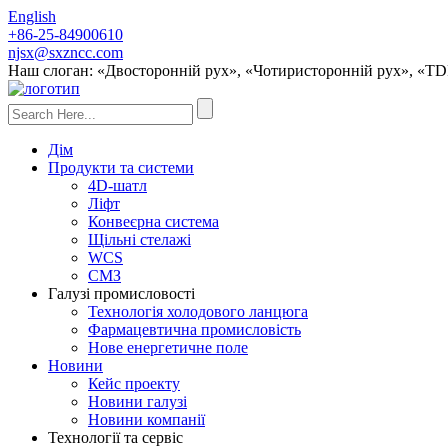
English
+86-25-84900610
njsx@sxzncc.com
Наш слоган: «Двосторонній рух», «Чотиристоронній рух», «TDR
Дім
Продукти та системи
4D-шатл
Ліфт
Конвеєрна система
Щільні стелажі
WCS
СМЗ
Галузі промисловості
Технологія холодового ланцюга
Фармацевтична промисловість
Нове енергетичне поле
Новини
Кейс проекту
Новини галузі
Новини компанії
Технології та сервіс