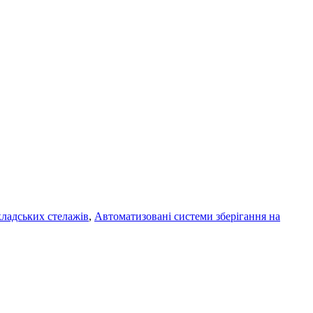
ладських стелажів
,
Автоматизовані системи зберігання на