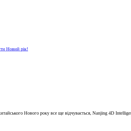
іти Новий рік!
китайського Нового року все ще відчувається
, Nanjing 4D Intellig