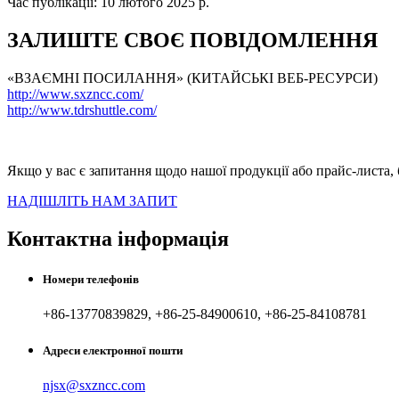
Час публікації: 10 лютого 2025 р.
ЗАЛИШТЕ СВОЄ ПОВІДОМЛЕННЯ
«ВЗАЄМНІ ПОСИЛАННЯ» (КИТАЙСЬКІ ВЕБ-РЕСУРСИ)
http://www.sxzncc.com/
http://www.tdrshuttle.com/
Якщо у вас є запитання щодо нашої продукції або прайс-листа, 
НАДІШЛІТЬ НАМ ЗАПИТ
Контактна інформація
Номери телефонів
+86-13770839829, +86-25-84900610, +86-25-84108781
Адреси електронної пошти
njsx@sxzncc.com