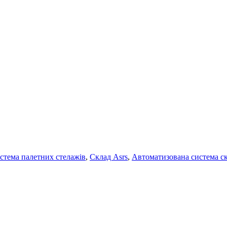
стема палетних стелажів
,
Склад Asrs
,
Автоматизована система ск